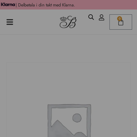
| Delbetala i din takt med Klarna.
0