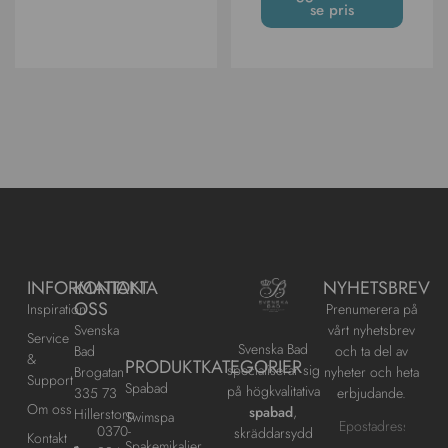
se pris
INFORMATION
KONTAKTA
NYHETSBREV
OSS
Inspiration
Prenumerera på
Svenska
vårt nyhetsbrev
Service
Svenska Bad
Bad
och ta del av
&
PRODUKTKATEGORIER
specialiserar sig
Brogatan
nyheter och heta
Support
Spabad
på högkvalitativa
335 73
erbjudande.
Om oss
spabad
,
Hillerstorp
Swimspa
0370-
skräddarsydd
Kontakt
Spakemikalier