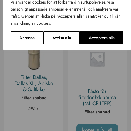
Vi använder cookies för att förbättra din surfupplevelse, visa
595
kr
personligt anpassade annonser eller innehåll och analysera vår
trafik. Genom att klicka på "Acceptera alla" samtycker du till vår
användning av cookies.
Anpassa
Avvisa alla
Acceptera alla
Filter Dallas,
Dallas XL, Abisko
& Saltlake
Fäste för
filterlocksklämma
Filter spabad
(ML-CFILTER)
595
kr
Filter spabad
Logga in för att