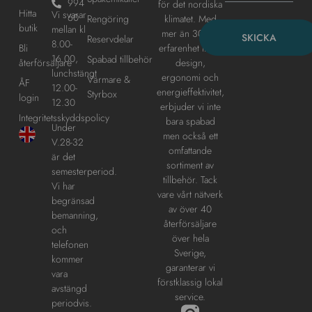
994
för det nordiska
Hitta
Vi svarar
60
klimatet. Med
Rengöring
butik
mellan kl
mer än 30 års
SKICKA
Reservdelar
8.00-
erfarenhet inom
Bli
16.00,
Spabad tillbehör
design,
återförsäljare
lunchstängt
ergonomi och
Värmare &
ÅF
12.00-
energieffektivitet,
Styrbox
login
12.30
erbjuder vi inte
Integritetsskyddspolicy
bara spabad
Under
men också ett
V.28-32
omfattande
är det
sortiment av
semesterperiod.
tillbehör. Tack
Vi har
vare vårt nätverk
begränsad
av över 40
bemanning,
återförsäljare
och
över hela
telefonen
Sverige,
kommer
garanterar vi
vara
förstklassig lokal
avstängd
service.
periodvis.