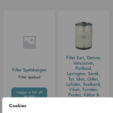
Filter Earl, Denver,
Vancouver,
Portland,
Filter Spetsbergen
Lexington, Sarek,
Filter spabad
Tor, Idun, Oden,
Lofoten, Svalbard,
Viken, Fjorden,
Logga in för att
Floden, Källan &
se pris
Forsen
Cookies
Filter spabad