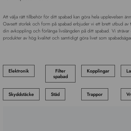
Att välja rätt tillbehör för ditt spabad kan göra hela upplevelsen 
trevligare. Kolla därför in våra spabad tillbehör och glöm inte bo
Oavsett storlek och form på spabad erbjuder vi ett brett utbud av t
din avkoppling och förlänga livslängden på ditt spabad. Vi strävar ef
produkter av hög kvalitet och samtidigt göra livet som spabadsäg
Elektronik
Filter
Kopplingar
L
spabad
Skyddstäcke
Städ
Trappor
V