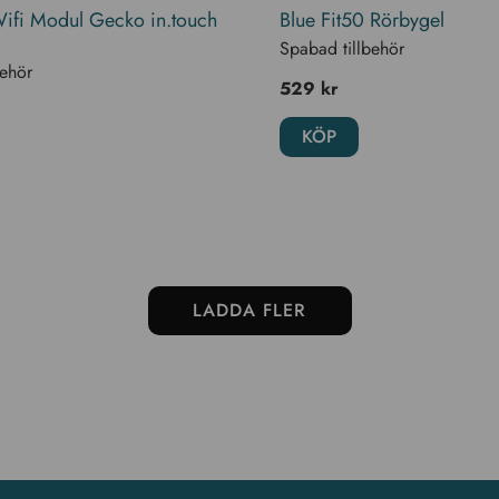
ifi Modul Gecko in.touch
Blue Fit50 Rörbygel
Spabad tillbehör
behör
529
kr
KÖP
LADDA FLER