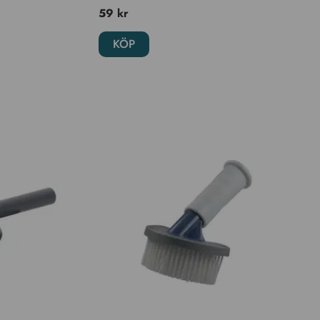
59
kr
KÖP