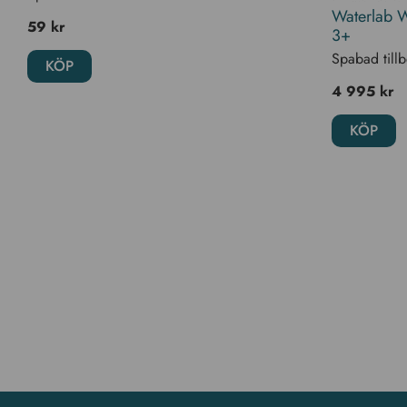
Waterlab W
59
kr
3+
Spabad till
KÖP
4 995
kr
KÖP