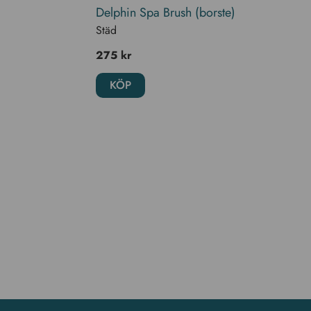
Delphin Spa Brush (borste)
Städ
275
kr
KÖP