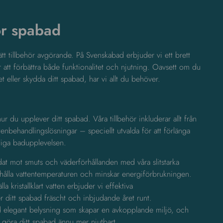
för spabad
tt tillbehör avgörande. På Svenskabad erbjuder vi ett brett
r att förbättra både funktionalitet och njutning. Oavsett om du
tet eller skydda ditt spabad, har vi allt du behöver.
 hur du upplever ditt spabad. Våra tillbehör inkluderar allt från
enbehandlingslösningar – speciellt utvalda för att förlänga
liga badupplevelsen.
dat mot smuts och väderförhållanden med våra slitstarka
ibehålla vattentemperaturen och minskar energiförbrukningen.
lla kristallklart vatten erbjuder vi effektiva
r ditt spabad fräscht och inbjudande året runt.
elegant belysning som skapar en avkopplande miljö, och
tt göra ditt spabad ännu mer njutbart.