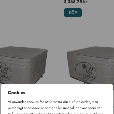
3 368,75
kr
KÖP
Cookies
Vi använder cookies för att förbättra din surfupplevelse, visa
drag till Spabad Earl,
Skyddsöverdrag till Spab
personligt anpassade annonser eller innehåll och analysera vår
Vancouver, isolerat