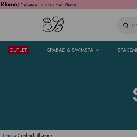
| Delbetala i din takt med Klarna.
OUTLET
SPABAD & SWIMSPA
SPAKEM
Hem
»
Spabad tillbehör