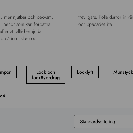
ännu mer njutbar och bekväm.
rt att skämma bort både dig
illbehör som kan förbättra
och spabadet lite.
ter att alltid erbjuda
are både enklare och
ampor
Lock och
Locklyft
Munstyc
locköverdrag
red