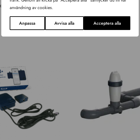
trafik. Genom att klicka på "Acceptera alla" samtycker du till vår
behör
Spabad tillbehör
användning av cookies.
2 695
kr
Anpassa
Avvisa alla
Acceptera alla
KÖP