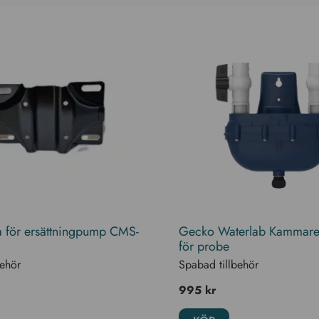
ta för ersättningpump CMS-
Gecko Waterlab Kammare,
för probe
behör
Spabad tillbehör
995
kr