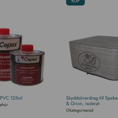
KÖP
 PVC 125ml
Skyddsöverdrag till Spaba
& Orion, isolerat
behör
Okategoriserad