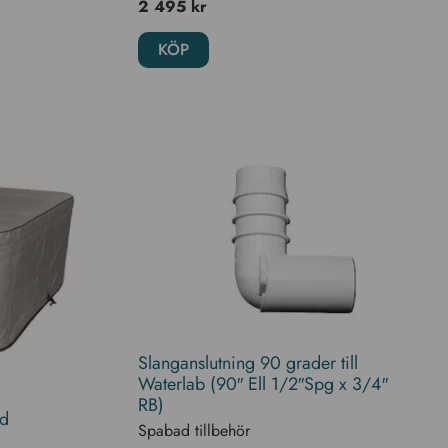
2 495
kr
KÖP
Slanganslutning 90 grader till
Waterlab (90″ Ell 1/2″Spg x 3/4″
RB)
ad
Spabad tillbehör