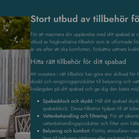
Stort utbud av tillbehör 
För att maximera din upplevelse med ditt spabad är rä
utbud av högkvalitativa tillbehör som är utformade fö
är ute efter att öka komforten, förbättra vattnets kvali
Hitta rätt tillbehör för ditt spabad
Att investera i rätt tillbehör kan göra stor skillnad för
skydd och rengöringsprodukter till belysning och vatt
livslängden på ditt spabad och ge dig den bästa möj
Spabadslock och skydd
:
Håll ditt spabad skyd
spabadslock. Dessa tillbehör hjälper till att b
Vattenbehandling
och
filtrering
:
För att säkerstä
vattenbehandlingsprodukter och filter som hålle
Belysning och komfort:
Förhöj atmosfären med 
lägg till bekväma sittdynor eller nackstöd för a