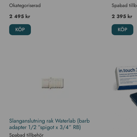
Okategoriserad
Spabad till
2 495
kr
2 395
kr
KÖP
KÖP
Slanganslutning rak Waterlab (barb
adapter 1/2 ”spigot x 3/4” RB)
Spabad tillbehör