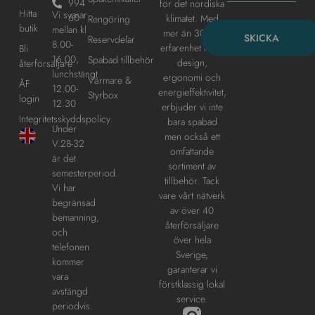
994
för det nordiska
Hitta
Vi svarar
60
klimatet. Med
Rengöring
butik
mellan kl
mer än 30 års
SKICKA
Reservdelar
8.00-
erfarenhet inom
Bli
16.00,
Spabad tillbehör
design,
återförsäljare
lunchstängt
ergonomi och
Värmare &
ÅF
12.00-
energieffektivitet,
Styrbox
login
12.30
erbjuder vi inte
Integritetsskyddspolicy
bara spabad
Under
men också ett
V.28-32
omfattande
är det
sortiment av
semesterperiod.
tillbehör. Tack
Vi har
vare vårt nätverk
begränsad
av över 40
bemanning,
återförsäljare
och
över hela
telefonen
Sverige,
kommer
garanterar vi
vara
förstklassig lokal
avstängd
service.
periodvis.