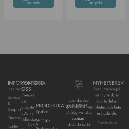
se pris
se pris
INFORMATION
KONTAKTA
NYHETSBREV
OSS
Inspiration
Prenumerera på
Svenska
vårt nyhetsbrev
Service
Svenska Bad
Bad
och ta del av
&
PRODUKTKATEGORIER
specialiserar sig
Brogatan
nyheter och heta
Support
Spabad
på högkvalitativa
335 73
erbjudande.
Om oss
spabad
,
Hillerstorp
Swimspa
0370-
skräddarsydd
Kontakt
Spakemikalier