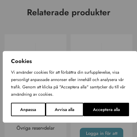
Relaterade produkter
Cookies
Vi använder cookies för att förbättra din surfupplevelse, visa
personligt anpassade annonser eller innehåll och analysera vår
trafik. Genom att klicka på "Acceptera alla" samtycker du till vår
användning av cookies.
Högtalare –
Högtalare Old E10
Anpassa
Avvisa alla
Acceptera alla
Audio-System
Övriga reservdelar
Gavel
Övriga reservdelar
Logga in för att