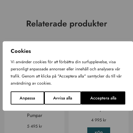
Relaterade produkter
Cookies
Vi använder cookies för att förbättra din surfupplevelse, visa
personligt anpassade annonser eller innehåll och analysera vår
trafik. Genom att klicka på "Acceptera alla" samtycker du till vår
användning av cookies.
Anpassa
Avvisa alla
Acceptera alla
Cirkulationspump
Gecko Cirk Master
Gecko CMS-1 (ny)
Pumpar
Pumpar
4 995
kr
5 495
kr