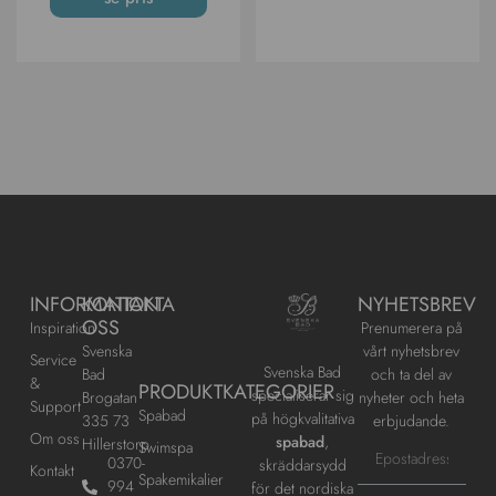
INFORMATION
KONTAKTA
NYHETSBREV
OSS
Inspiration
Prenumerera på
Svenska
vårt nyhetsbrev
Service
Svenska Bad
Bad
och ta del av
&
PRODUKTKATEGORIER
specialiserar sig
Brogatan
nyheter och heta
Support
Spabad
på högkvalitativa
335 73
erbjudande.
Om oss
spabad
,
Hillerstorp
Swimspa
0370-
skräddarsydd
Kontakt
Spakemikalier
994
för det nordiska