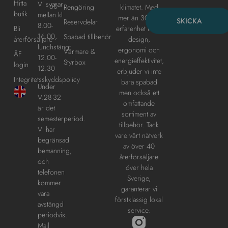
Hitta
Vi svarar
60
klimatet. Med
Rengöring
butik
mellan kl
mer än 30 års
SKICKA
Reservdelar
8.00-
erfarenhet inom
Bli
16.00,
Spabad tillbehör
design,
återförsäljare
lunchstängt
ergonomi och
Värmare &
ÅF
12.00-
energieffektivitet,
Styrbox
login
12.30
erbjuder vi inte
Integritetsskyddspolicy
bara spabad
Under
men också ett
V.28-32
omfattande
är det
sortiment av
semesterperiod.
tillbehör. Tack
Vi har
vare vårt nätverk
begränsad
av över 40
bemanning,
återförsäljare
och
över hela
telefonen
Sverige,
kommer
garanterar vi
vara
förstklassig lokal
avstängd
service.
periodvis.
Mail