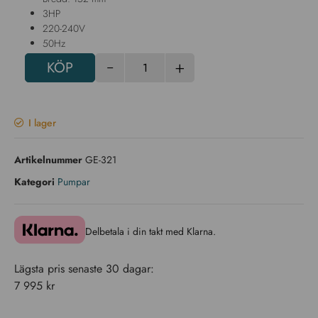
3HP
220-240V
50Hz
-
+
KÖP
I lager
Artikelnummer
GE-321
Kategori
Pumpar
Delbetala i din takt med Klarna.
Lägsta pris senaste 30 dagar:
7 995
kr