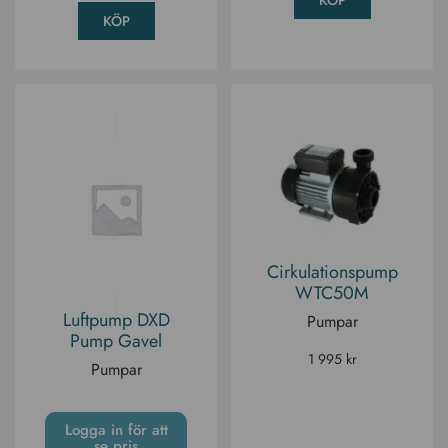
KÖP
KÖP
Cirkulationspump
WTC50M
Luftpump DXD
Pumpar
Pump Gavel
1 995
kr
Pumpar
Logga in för att
se pris