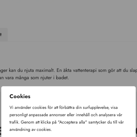
t
r kan du njuta maximalt. En äkta vattenterapi som gör att du slap
i kan vara många som njuter i badet.
Cookies
Vi använder cookies för att förbättra din surfupplevelse, visa
personligt anpassade annonser eller innehåll och analysera vår
elaterade produkt
trafik. Genom att klicka på "Acceptera alla" samtycker du till vår
användning av cookies.