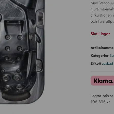
Med Vancouve
njuta maximalt
cirkulationen 
och fyra sittp
Slut i lager
Artikelnumm
Kategorier
Sv
Etikett
spabad
Lägsta pris s
106 895
kr