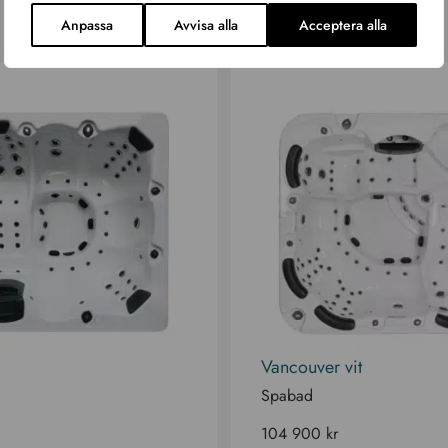
Anpassa
Avvisa alla
Acceptera alla
Vancouver vit
Spabad
104 900
kr