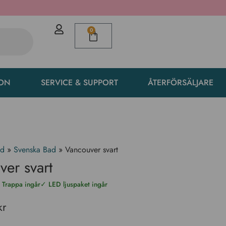
0
ION
SERVICE & SUPPORT
ÅTERFÖRSÄLJARE
ad
»
Svenska Bad
»
Vancouver svart
er svart
 Trappa ingår
✓ LED ljuspaket ingår
kr