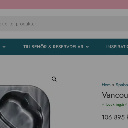
I
TILLBEHÖR & RESERVDELAR
INSPIRAT
Hem
»
Spab
Vancouv
✓ Lock ingår
✓
106 895