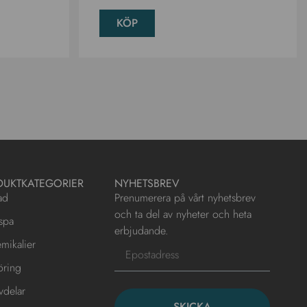
KÖP
DUKTKATEGORIER
NYHETSBREV
ad
Prenumerera på vårt nyhetsbrev
och ta del av nyheter och heta
spa
erbjudande.
mikalier
öring
vdelar
SKICKA