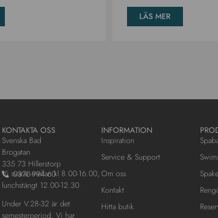
LÄS MER
KONTAKTA OSS
INFORMATION
PRO
Svenska Bad
Inspiration
Spab
Brogatan
Service & Support
Swim
335 73 Hillerstorp
Vi svarar mellan kl 8.00-16.00,
Om oss
Spake
0370-994 60
lunchstängt 12.00-12.30
Kontakt
Reng
Under V.28-32 är det
Hitta butik
Reser
semesterperiod. Vi har