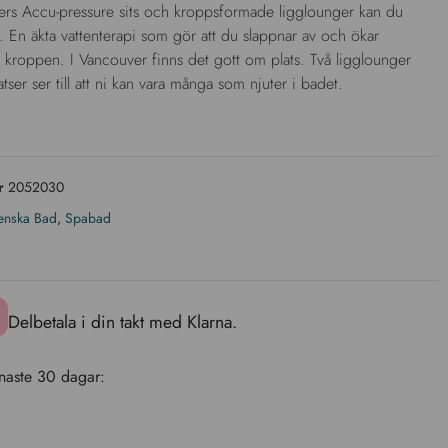
rs Accu-pressure sits och kroppsformade ligglounger kan du
. En äkta vattenterapi som gör att du slappnar av och ökar
i kroppen. I Vancouver finns det gott om plats. Två ligglounger
latser ser till att ni kan vara många som njuter i badet.
er
2052030
enska Bad
,
Spabad
Delbetala i din takt med Klarna.
enaste 30 dagar: