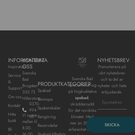
INFORMATION
KONTAKTA
NYHETSBREV
OSS
Inspiration
Prenumerera på
Svenska
vårt nyhetsbrev
Service
Svenska Bad
Bad
och ta del av
&
PRODUKTKATEGORIER
specialiserar sig
Brogatan
nyheter och heta
Support
Spabad
på högkvalitativa
335 73
erbjudande.
Om oss
spabad
,
Hillerstorp
Swimspa
0370-
skräddarsydd
Kontakt
Spakemikalier
994
för det nordiska
Hitta
Vi svarar
60
klimatet. Med
Rengöring
butik
mellan kl
mer än 30 års
SKICKA
Reservdelar
8.00-
erfarenhet inom
Bli
16.00,
Spabad tillbehör