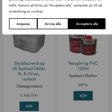
trafik. Genom att klicka på "Acceptera alla" samtycker du till vår
användning av cookies.
Anpassa
Avvisa alla
Acceptera alla
Skyddsöverdrag
Rengöring PVC
till Spabad Dallas
125ml
XL & Orion,
Spabad tillbehör
isolerat
249
kr
Okategoriserad
3 368,75
kr
KÖP
KÖP