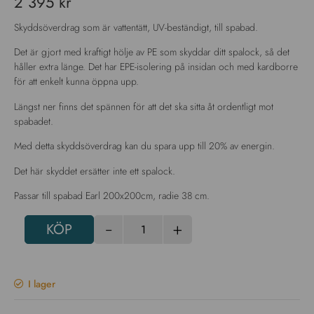
2 395
kr
Skyddsöverdrag som är vattentätt, UV-beständigt, till spabad.
Det är gjort med kraftigt hölje av PE som skyddar ditt spalock, så det
håller extra länge. Det har EPE-isolering på insidan och med kardborre
för att enkelt kunna öppna upp.
Längst ner finns det spännen för att det ska sitta åt ordentligt mot
spabadet.
Med detta skyddsöverdrag kan du spara upp till 20% av energin.
Det här skyddet ersätter inte ett spalock.
Passar till spabad Earl 200x200cm, radie 38 cm.
-
+
KÖP
I lager