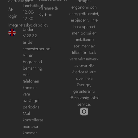
design,
återförsäljare
lunchstängt
ergonomi och
Värmare &
ÅF
12.00-
energieffektivitet,
Styrbox
login
12.30
erbjuder vi inte
Integritetsskyddspolicy
bara spabad
Under
men också ett
V.28-32
omfattande
är det
sortiment av
semesterperiod.
tillbehör. Tack
Vi har
vare vårt nätverk
begränsad
av över 40
bemanning,
återförsäljare
och
över hela
telefonen
Sverige,
kommer
garanterar vi
vara
förstklassig lokal
avstängd
service.
periodvis.
Mail
kontrolleras
men svar
kommer