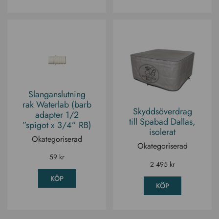
Slanganslutning
rak Waterlab (barb
Skyddsöverdrag
adapter 1/2
till Spabad Dallas,
”spigot x 3/4” RB)
isolerat
Okategoriserad
Okategoriserad
59
kr
2 495
kr
KÖP
KÖP