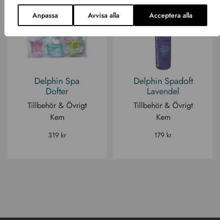
Anpassa
Avvisa alla
Acceptera alla
Delphin Spa
Delphin Spadoft
Dofter
Lavendel
Tillbehör & Övrigt
Tillbehör & Övrigt
Kem
Kem
319
kr
179
kr