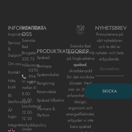
INFORMATION
KONTAKTA
NYHETSBREV
OSS
Inspiration
Prenumerera på
Svenska
vårt nyhetsbrev
Service
Svenska Bad
Bad
och ta del av
&
PRODUKTKATEGORIER
specialiserar sig
Brogatan
nyheter och heta
Support
Spabad
på högkvalitativa
335 73
erbjudande.
Om oss
spabad
,
Hillerstorp
Swimspa
0370-
skräddarsydd
Kontakt
Spakemikalier
994
för det nordiska
Hitta
Vi svarar
60
klimatet. Med
Rengöring
butik
mellan kl
mer än 30 års
SKICKA
Reservdelar
8.00-
erfarenhet inom
Bli
16.00,
Spabad tillbehör
design,
återförsäljare
lunchstängt
ergonomi och
Värmare &
ÅF
12.00-
energieffektivitet,
Styrbox
login
12.30
erbjuder vi inte
Integritetsskyddspolicy
bara spabad
Under