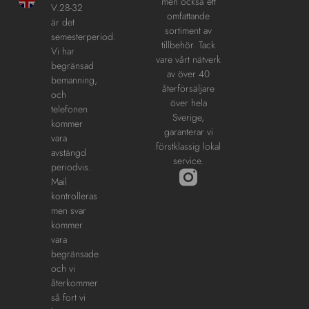
men också ett
V.28-32
omfattande
är det
sortiment av
semesterperiod.
tillbehör. Tack
Vi har
vare vårt nätverk
begränsad
av över 40
bemanning,
återförsäljare
och
över hela
telefonen
Sverige,
kommer
garanterar vi
vara
förstklassig lokal
avstängd
service.
periodvis.
Mail
kontrolleras
men svar
kommer
vara
begränsade
och vi
återkommer
så fort vi