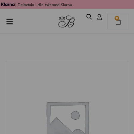
| Delbetala i din takt med Klarna.
0