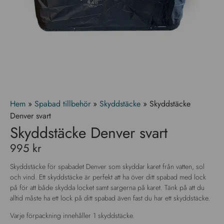
Hem
»
Spabad tillbehör
»
Skyddstäcke
»
Skyddstäcke
Denver svart
Skyddstäcke Denver svart
995
kr
Skyddstäcke för spabadet Denver som skyddar karet från vatten, sol
och vind. Ett skyddstäcke är perfekt att ha över ditt spabad med lock
på för att både skydda locket samt sargerna på karet. Tänk på att du
alltid måste ha ett lock på ditt spabad även fast du har ett skyddstäcke.
Varje förpackning innehåller 1 skyddstäcke.