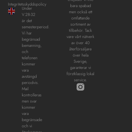
Integritetsskyddspolicy
bara spabad
Under
men också ett
V.28-32
omfattande
är det
sortiment av
semesterperiod.
tillbehör. Tack
Vi har
vare vårt nätverk
begränsad
av över 40
bemanning,
återförsäljare
och
över hela
telefonen
Sverige,
kommer
garanterar vi
vara
förstklassig lokal
avstängd
service.
periodvis.
Mail
kontrolleras
men svar
kommer
vara
begränsade
och vi
återkommer