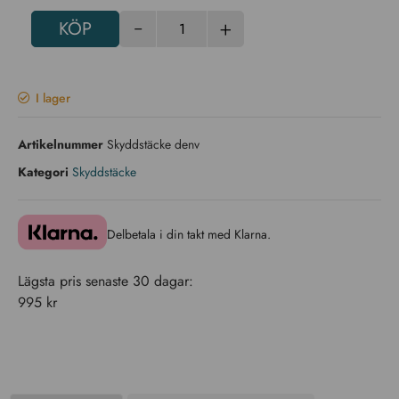
-
+
KÖP
I lager
Artikelnummer
Skyddstäcke denv
Kategori
Skyddstäcke
Delbetala i din takt med Klarna.
Lägsta pris senaste 30 dagar:
995
kr