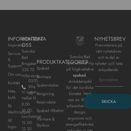
INFORMATION
KONTAKTA
NYHETSBREV
OSS
Inspiration
Prenumerera på
Svenska
vårt nyhetsbrev
Service
Svenska Bad
Bad
och ta del av
&
PRODUKTKATEGORIER
specialiserar sig
Brogatan
nyheter och heta
Support
Spabad
på högkvalitativa
335 73
erbjudande.
Om oss
spabad
,
Hillerstorp
Swimspa
0370-
skräddarsydd
Kontakt
Spakemikalier
994
för det nordiska
Hitta
Vi svarar
60
klimatet. Med
Rengöring
butik
mellan kl
mer än 30 års
SKICKA
Reservdelar
8.00-
erfarenhet inom
Bli
16.00,
Spabad tillbehör
design,
återförsäljare
lunchstängt
ergonomi och
Värmare &
ÅF
12.00-
energieffektivitet,
Styrbox
login
12.30
erbjuder vi inte