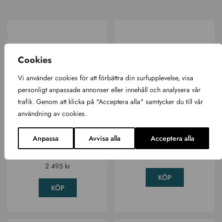
Cookies
Vi använder cookies för att förbättra din surfupplevelse, visa
personligt anpassade annonser eller innehåll och analysera vår
trafik. Genom att klicka på "Acceptera alla" samtycker du till vår
Skyddsöverdrag
Skyddstäcke Earl
användning av cookies.
till Spabad
svart
Denver, isolerat
Skyddstäcke
Anpassa
Avvisa alla
Acceptera alla
Spabad tillbehör
995
kr
2 495
kr
KÖP
KÖP