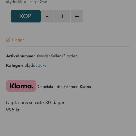
skyddstäcke. Färg: Svart
-
+
KÖP
I lager
Artikelnummer
skyddst Kallan/Fjorden
Kategori
Skyddstäcke
Delbetala i din takt med Klarna.
Lägsta pris senaste 30 dagar:
995
kr