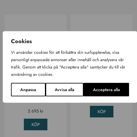
Cookies
Vi använder cookies för att förbättra din surfupplevelse, visa
personligt anpassade annonser eller innehåll och analysera vår
trafik. Genom att klicka på "Acceptera alla" samtycker du till vår
Skyddsöverdrag
Skyddstäcke Dallas
användning av cookies.
till Spabad
svart
Vancouver,
Skyddstäcke
Anpassa
Avvisa alla
Acceptera alla
isolerat
995
kr
Okategoriserad
2 695
kr
KÖP
KÖP