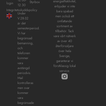
energieffektivitet,
Styrbox
login
12.30
erbjuder vi inte
Integritetsskyddspolicy
bara spabad
Under
men också ett
V.28-32
omfattande
är det
sortiment av
semesterperiod.
tillbehör. Tack
Vi har
vare vårt nätverk
begränsad
av över 40
bemanning,
återförsäljare
och
över hela
telefonen
Sverige,
kommer
garanterar vi
vara
förstklassig lokal
avstängd
service.
periodvis.
Mail
kontrolleras
men svar
kommer
vara
begränsade