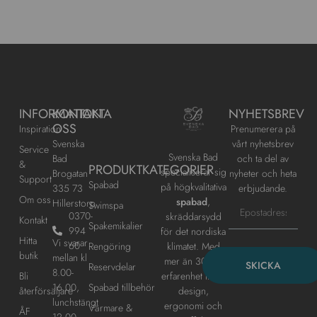
INFORMATION
KONTAKTA
NYHETSBREV
OSS
Inspiration
Prenumerera på
Svenska
vårt nyhetsbrev
Service
Svenska Bad
Bad
och ta del av
&
PRODUKTKATEGORIER
specialiserar sig
Brogatan
nyheter och heta
Support
Spabad
på högkvalitativa
335 73
erbjudande.
Om oss
spabad
,
Hillerstorp
Swimspa
0370-
skräddarsydd
Kontakt
Spakemikalier
994
för det nordiska
Hitta
Vi svarar
60
klimatet. Med
Rengöring
butik
mellan kl
mer än 30 års
SKICKA
Reservdelar
8.00-
erfarenhet inom
Bli
16.00,
Spabad tillbehör
design,
återförsäljare
lunchstängt
ergonomi och
Värmare &
ÅF
12.00-